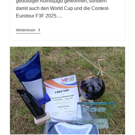
geduldiger Aufholjagd gewonnen, sondern
damit auch den World Cup und die Contest-
Eurotour F3F 2025.…
Manuel
Weiterlesen
„macht
Die
Säcke
Zu“…