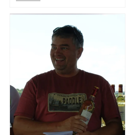
Rath
(AT)
Gewann
In
Frankreich