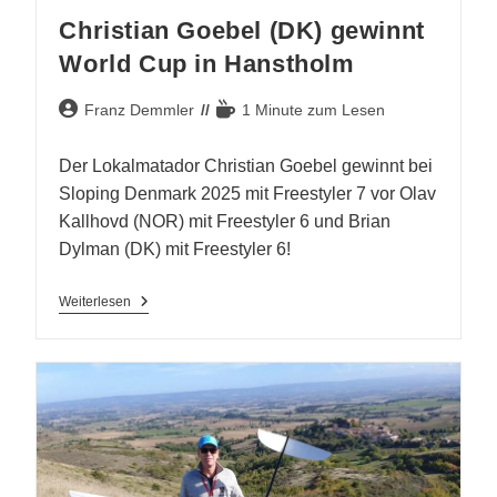
Christian Goebel (DK) gewinnt
World Cup in Hanstholm
Beitrags-
Lesedauer:
Franz Demmler
1 Minute zum Lesen
Autor:
Der Lokalmatador Christian Goebel gewinnt bei
Sloping Denmark 2025 mit Freestyler 7 vor Olav
Kallhovd (NOR) mit Freestyler 6 und Brian
Dylman (DK) mit Freestyler 6!
Christian
Weiterlesen
Goebel
(DK)
Gewinnt
World
Cup
In
Hanstholm