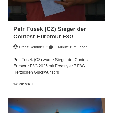
Petr Fusek (CZ) Sieger der
Contest-Eurotour F3G
Beitrags-
Lesedauer:
Franz Demmler
1 Minute zum Lesen
Autor:
Petr Fusek (CZ) wurde Sieger der Contest-
Eurotour F3G 2025 mit Freestyler 7 F3G.
Herzlichen Glückwunsch!
Petr
Weiterlesen
Fusek
(CZ)
Sieger
Der
Contest-
Eurotour
F3G