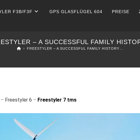
YLER F3B/F3F
GPS GLASFLÜGEL 604
PREISE
ESTYLER – A SUCCESSFUL FAMILY HIST
>
FREESTYLER – A SUCCESSFUL FAMILY HISTORY…
–
Freestyler 6
–
Freestyler 7 tms